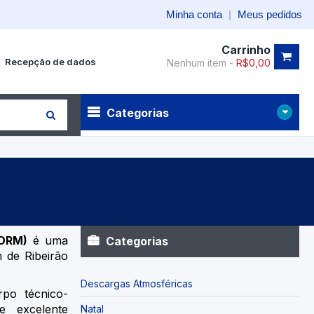
Minha conta
|
Meus pedidos
Carrinho
Recepção de dados
Nenhum item -
R$
0,00
Categorias
ORM)
é uma
Categorias
 de Ribeirão
Descargas Atmosféricas
po técnico-
e excelente
Natal