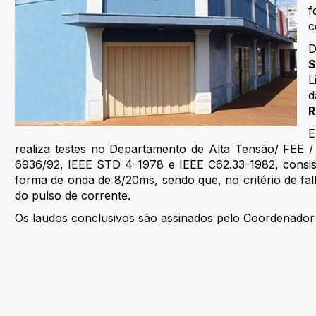
f
c
D
L
d
R
E
realiza testes no Departamento de Alta Tensão/ FEE
6936/92, IEEE STD 4-1978 e IEEE C62.33-1982, consist
forma de onda de 8/20ms, sendo que, no critério de fal
do pulso de corrente.
Os laudos conclusivos são assinados pelo Coordenador 