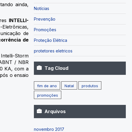
ntando ainda,
Notícias
Prevenção
ores
INTELLI-
-Eletrônicas,
Promoções
municação de
orrência de
Proteção Elétrica
protetores eletricos
Intelli-Storm
s ABNT / NBR
Tag Cloud
50 KA, com a
após o ensaio
fim de ano
Natal
produtos
promoções
Arquivos
novembro 2017