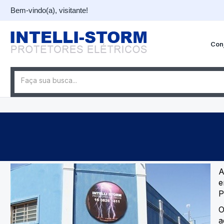
Bem-vindo(a), visitante!
Con
e
P
O
a