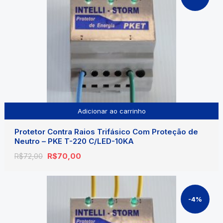
Adicionar ao carrinho
Protetor Contra Raios Trifásico Com Proteção de
Neutro – PKE T-220 C/LED-10KA
O
O
R$
70,00
R$
72,00
preço
preço
original
atual
era:
é:
R$72,00.
R$70,00.
-4%