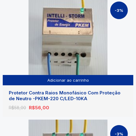
era:
é:
R$57,00.
R$55,00.
-3%
Adicionar ao carrinho
Protetor Contra Raios Monofásico Com Proteção
de Neutro -PKEM-220 C/LED-10KA
O
O
R$
56,00
R$
58,00
preço
preço
original
atual
era:
é:
R$58,00.
R$56,00.
-3%