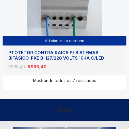
Adicionar ao carrinho
PTOTETOR CONTRA RAIOS P/ SISTEMAS
BIFÁSICO-PKE B-127/220 VOLTS 10KA C/LED
O
O
R$
65,40
R$
68,40
preço
preço
original
atual
Mostrando todos os 7 resultados
era:
é:
R$68,40.
R$65,40.
Blog