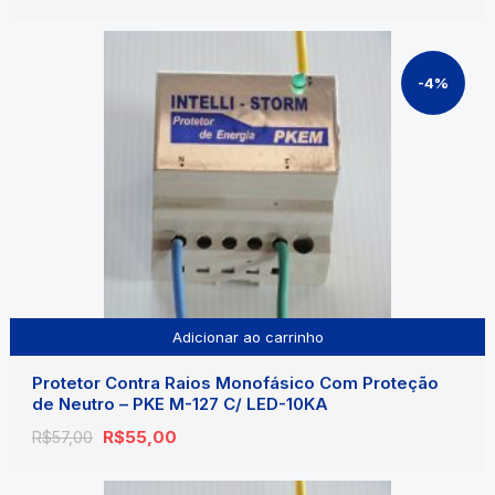
preço
preço
original
atual
era:
é:
R$68,00.
R$66,00.
-4%
Adicionar ao carrinho
Protetor Contra Raios Monofásico Com Proteção
de Neutro – PKE M-127 C/ LED-10KA
O
O
R$
55,00
R$
57,00
preço
preço
original
atual