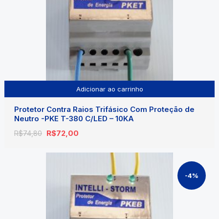
Adicionar ao carrinho
Protetor Contra Raios Trifásico Com Proteção de
Neutro -PKE T-380 C/LED – 10KA
O
O
R$
72,00
R$
74,80
preço
preço
original
atual
era:
é:
R$74,80.
R$72,00.
-4%