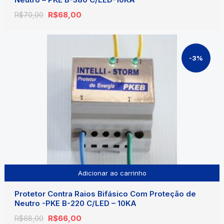
O
O
R$
68,00
R$
70,00
preço
preço
original
atual
era:
é:
R$70,00.
R$68,00.
-3%
Adicionar ao carrinho
Protetor Contra Raios Bifásico Com Proteção de
Neutro -PKE B-220 C/LED – 10KA
O
O
R$
66,00
R$
68,00