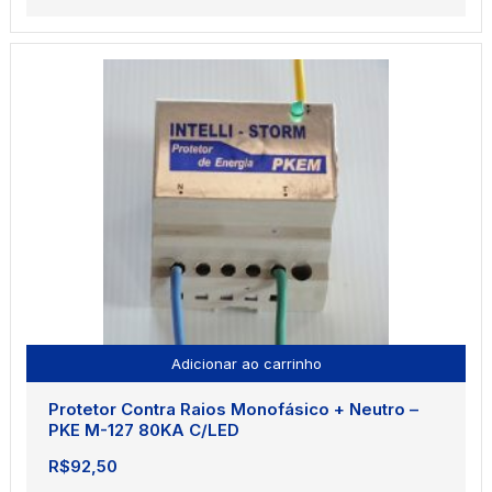
preço
preço
original
atual
era:
é:
R$78,50.
R$75,00.
Adicionar ao carrinho
Protetor Contra Raios Monofásico + Neutro –
PKE M-127 80KA C/LED
R$
92,50