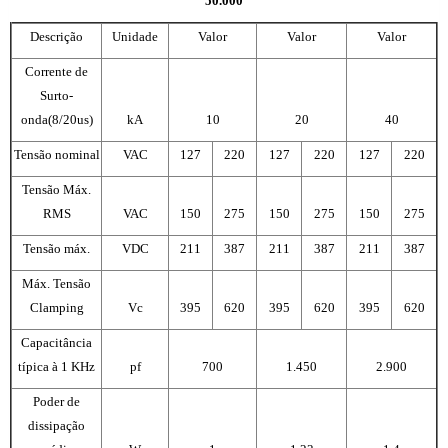
50.000
Descrição
Unidade
Valor
Valor
Valor
Corrente de
Surto-
onda(8/20us)
kA
10
20
40
Tensão nominal
VAC
127
220
127
220
127
220
Tensão Máx.
RMS
VAC
150
275
150
275
150
275
Tensão máx.
VDC
211
387
211
387
211
387
Máx. Tensão
Clamping
Vc
395
620
395
620
395
620
Capacitância
típica à 1 KHz
pf
700
1.450
2.900
Poder de
dissipação