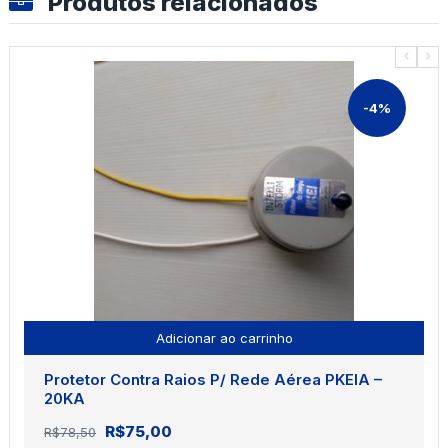
Produtos relacionados
-4%
Adicionar ao carrinho
Protetor Contra Raios P/ Rede Aérea PKEIA –
20KA
O
O
R$
75,00
R$
78,50