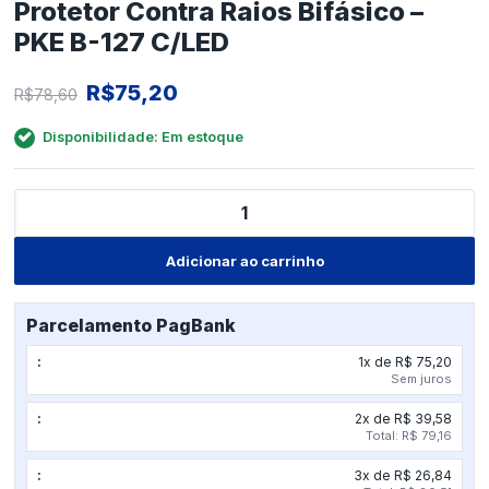
Protetor Contra Raios Bifásico –
PKE B-127 C/LED
O
O
R$
75,20
R$
78,60
preço
preço
Disponibilidade: Em estoque
original
atual
era:
é:
Protetor
R$78,60.
R$75,20.
Contra
Raios
Bifásico
Adicionar ao carrinho
-
PKE
B-
Parcelamento PagBank
127
1x de R$ 75,20
C/LED
Sem juros
quantidade
2x de R$ 39,58
Total: R$ 79,16
3x de R$ 26,84