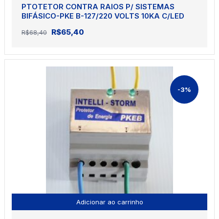
PTOTETOR CONTRA RAIOS P/ SISTEMAS
BIFÁSICO-PKE B-127/220 VOLTS 10KA C/LED
O
O
R$
65,40
R$
68,40
preço
preço
original
atual
era:
é:
R$68,40.
R$65,40.
-3%
Adicionar ao carrinho