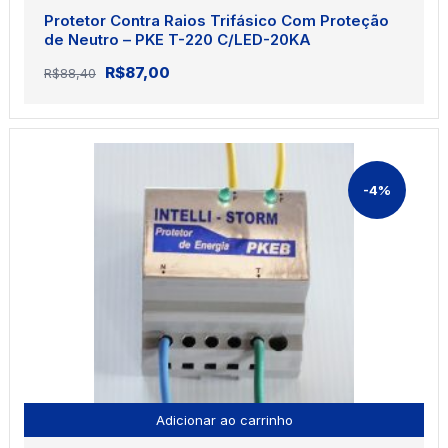
Protetor Contra Raios Trifásico Com Proteção
de Neutro – PKE T-220 C/LED-20KA
O
O
R$
87,00
R$
88,40
preço
preço
original
atual
era:
é:
R$88,40.
R$87,00.
-4%
Adicionar ao carrinho