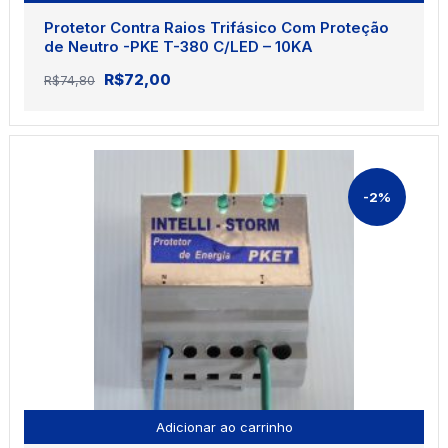
Protetor Contra Raios Trifásico Com Proteção
de Neutro -PKE T-380 C/LED – 10KA
O
O
R$
72,00
R$
74,80
preço
preço
original
atual
era:
é:
R$74,80.
R$72,00.
-2%
Adicionar ao carrinho