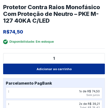
Protetor Contra Raios Monofásico
Com Proteção de Neutro – PKE M-
127 40KA C/LED
R$
74,50
Disponibilidade: Em estoque
Protetor
Contra
Raios
Monofásico
Adicionar ao carrinho
Com
Proteção
de
Parcelamento PagBank
Neutro
1x de R$ 74,50
-
Sem juros
PKE
M-
2x de R$ 39,21
127
Total: R$ 78,42