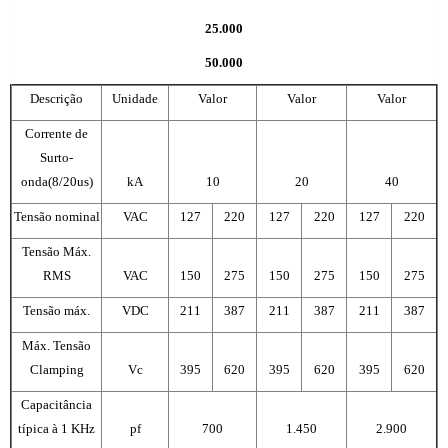
25.000
50.000
Descrição
Unidade
Valor
Valor
Valor
Corrente de
Surto-
onda(8/20us)
kA
10
20
40
Tensão nominal
VAC
127
220
127
220
127
220
Tensão Máx.
RMS
VAC
150
275
150
275
150
275
Tensão máx.
VDC
211
387
211
387
211
387
Máx. Tensão
Clamping
Vc
395
620
395
620
395
620
Capacitância
típica à 1 KHz
pf
700
1.450
2.900