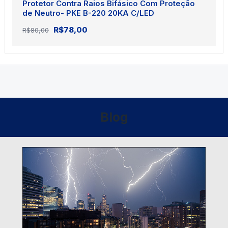
Protetor Contra Raios Bifásico Com Proteção
de Neutro- PKE B-220 20KA C/LED
O
O
R$
78,00
R$
80,00
preço
preço
original
atual
era:
é:
R$80,00.
R$78,00.
Blog