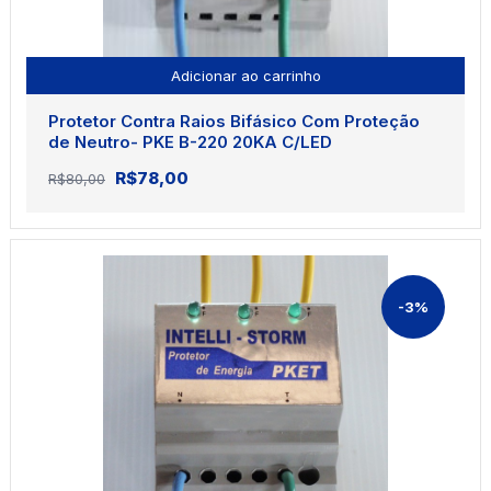
Adicionar ao carrinho
Protetor Contra Raios Bifásico Com Proteção
de Neutro- PKE B-220 20KA C/LED
O
O
R$
78,00
R$
80,00
preço
preço
original
atual
era:
é:
R$80,00.
R$78,00.
-3%