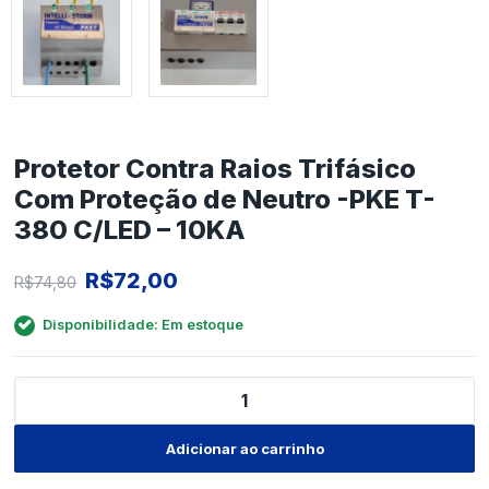
Protetor Contra Raios Trifásico
Com Proteção de Neutro -PKE T-
380 C/LED – 10KA
O
O
R$
72,00
R$
74,80
preço
preço
Disponibilidade: Em estoque
original
atual
era:
é:
Protetor
R$74,80.
R$72,00.
Contra
Raios
Trifásico
Adicionar ao carrinho
Com