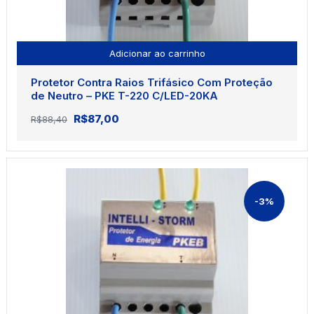
Adicionar ao carrinho
Protetor Contra Raios Trifásico Com Proteção
de Neutro – PKE T-220 C/LED-20KA
O
O
R$
87,00
R$
88,40
preço
preço
original
atual
era:
é:
R$88,40.
R$87,00.
-3%