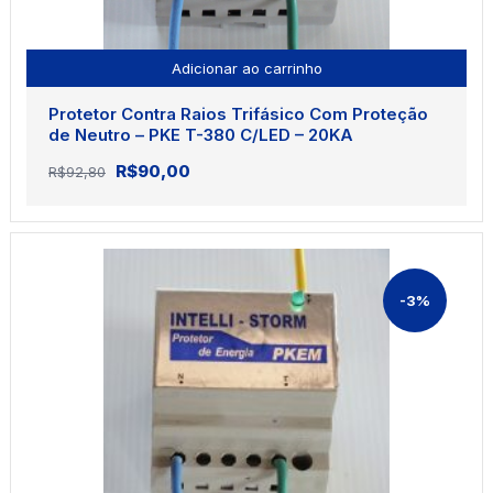
Adicionar ao carrinho
Protetor Contra Raios Trifásico Com Proteção
de Neutro – PKE T-380 C/LED – 20KA
O
O
R$
90,00
R$
92,80
preço
preço
original
atual
era:
é:
R$92,80.
R$90,00.
-3%