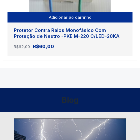
Adicionar ao carrinho
Protetor Contra Raios Monofásico Com
Proteção de Neutro -PKE M-220 C/LED-20KA
O
O
R$
60,00
R$
62,00
preço
preço
original
atual
era:
é:
R$62,00.
R$60,00.
Blog